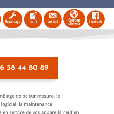
Création
Dépannage
Tarifs
Contact
Facebook
site web
06 58 44 80 89
emblage de pc sur mesure, le
logiciel, la maintenance
e en service de vos appareils neuf en