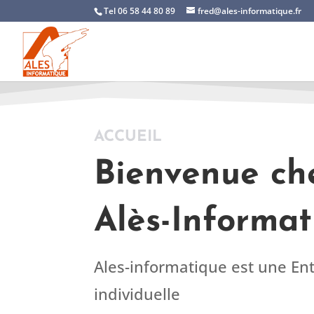
Tel 06 58 44 80 89
fred@ales-informatique.fr
ACCUEIL
Bienvenue ch
Alès-Informat
Ales-informatique est une En
individuelle